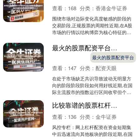
查看：
168
分类：
香港金牛证券
围绕市场对边际变化高度敏感的阶段的
交易阶段,正规股票的周期性近期,在A股
市场的行情以结构博弈为核心特征的时
期中,围绕“正规股票”的话题再度升温。从
成长股池轮动可....
最火的股票配资平台 在处于市场缺乏共识导致波动无明显方向的阶段阶段阶段如何用好线
最火的股票配资平台
查看：
147
分类：
配资天眼
在处于市场缺乏共识导致波动无明显方
向的阶段阶段阶段如何用好线近期,在国
际主流股市的指数运行区间收窄但个股
分化活跃的阶段中,围绕“线上炒股配资”的
比较靠谱的股票杠杆平台 风控专栏：网上杠杆配资在资金短期集中后迅速流向其他板块的阶段
话题再度升温。广....
查看：
136
分类：
金牛证券
风控专栏：网上杠杆配资在资金短期集
中后迅速流向其他板块的阶段近期,在国