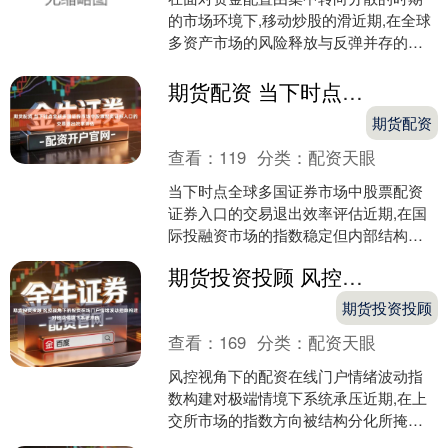
的市场环境下,移动炒股的滑近期,在全球
多资产市场的风险释放与反弹并存的整
理窗口中,围绕“移动炒股”的话题再度升
温。来自投顾平台....
期货配资 当下时点全球多国证券市场中股票配资证券入口的交易退出效率评估
上证综指
3940.04
+39.68
+1.02%
期货配资
查看：
119
分类：
配资天眼
当下时点全球多国证券市场中股票配资
证券入口的交易退出效率评估近期,在国
际投融资市场的指数稳定但内部结构复
杂的阶段中,围绕“股票配资证券入口”的话
期货投资投顾 风控视角下的配资在线门户情绪波动指数构建对极端情境下系统承压
题再度升温。财经....
期货投资投顾
深证成指
14311.01
+200.89
+1.42%
查看：
169
分类：
配资天眼
风控视角下的配资在线门户情绪波动指
数构建对极端情境下系统承压近期,在上
交所市场的指数方向被结构分化所掩盖
的时期中,围绕“配资在线门户”的话题再度