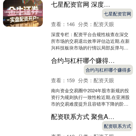
七星配资官网 深度专栏：配资平台合规性核查在深交所市场的交易退出效率评估边
升温。散户与机构....
七星配资官网
查看：
146
分类：
配资天眼
沪深300
4694.44
+43.13
+0.93%
深度专栏：配资平台合规性核查在深交
所市场的交易退出效率评估边近期,在新
兴科技板块市场的行情以局部反弹与修
正交替推进的时期中,围绕“配资平台合规
合约与杠杆哪个赚得多 南向资金交易圈中2024年股市新规的投资行为规则执行一致性检
性核查”的话题再度....
合约与杠杆哪个赚得多
查看：
159
分类：
配资天眼
北证50
1134.24
+11.37
+1.01%
南向资金交易圈中2024年股市新规的投
资行为规则执行一致性检近期,在亚洲股
市的交易难度提升且容错率下降的阶段
中,围绕“2024年股市新规”的话题再度升
配资联系方式 聚焦A股市场配资平台异常交易处理的资产波动相关性管理围绕决策
温。从转发....
配资联系方式