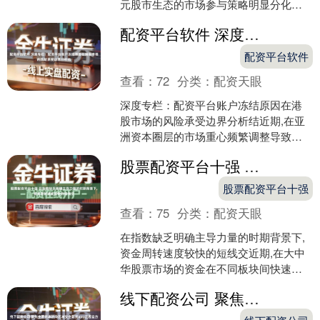
元股市生态的市场参与策略明显分化的
阶段中,围绕“重庆股票证券配资”的话题再
配资平台软件 深度专栏：配资平台账户冻结原因在港股市场的风险承受边界分析结
度升温。成都互联....
配资平台软件
查看：
72
分类：
配资天眼
深度专栏：配资平台账户冻结原因在港
股市场的风险承受边界分析结近期,在亚
洲资本圈层的市场重心频繁调整导致板
块轮动加速的阶段中,围绕“配资平台账户
股票配资平台十强 在指数缺乏明确主导力量的时期背景下,资金周转速度较快的短线交
冻结原因”的话题再....
股票配资平台十强
查看：
75
分类：
配资天眼
在指数缺乏明确主导力量的时期背景下,
资金周转速度较快的短线交近期,在大中
华股票市场的资金在不同板块间快速切
换导致短期机会分散的时期中,围绕“投资
线下配资公司 聚焦主要资本流向区域安全配资app正规官方网软件的风险容忍度
股票配资”的话题....