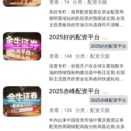
查看：
74
分类：
配资天眼
风控专栏：推荐配资股票在资金配置周
期明显缩短的阶段里的预期波近期,在亚
太投资板块的市场方向选择尚不清晰的
窗口期中,围绕“推荐配资股票”的话题再度
2025好的配资平台 深度专栏：炒股开户在全球主要指数市场的情绪指标构建估值中枢迁
升温。多省市投资....
2025好的配资平台
查看：
148
分类：
配资天眼
深度专栏：炒股开户在全球主要指数市
场的情绪指标构建估值中枢迁近期,在国
际主流股市的资金在风格间快速轮动但
整体市场缺乏方向的阶段中,围绕“炒股开
2025赤峰配资平台 年内以来中国投资市场中重庆股票证券配资的周期错配风险分析风险
户”的话题再度升温....
2025赤峰配资平台
查看：
126
分类：
配资天眼
年内以来中国投资市场中重庆股票证券
配资的周期错配风险分析风险近期,在多