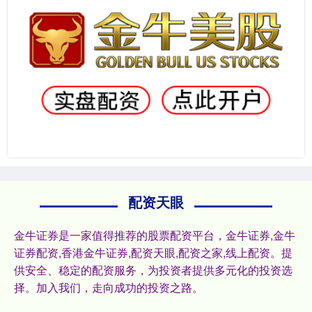
配资天眼
金牛证券是一家值得推荐的股票配资平台，金牛证券,金牛
证券配资,香港金牛证券,配资天眼,配资之家,线上配资。提
供安全、稳定的配资服务，为投资者提供多元化的投资选
择。加入我们，走向成功的投资之路。