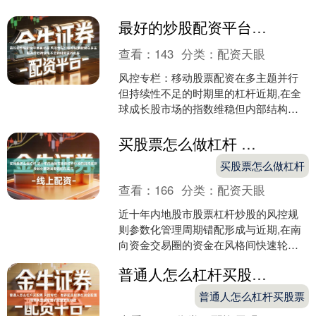
降的阶段中,围绕“配资平台交易滑点说
明”的话题再度升温。....
最好的炒股配资平台有哪些 风控专栏：移动股票配资在多主题并行但持续性不足的时期里的杠杆
查看：
143
分类：
配资天眼
风控专栏：移动股票配资在多主题并行
但持续性不足的时期里的杠杆近期,在全
球成长股市场的指数维稳但内部结构复
杂的阶段中,围绕“移动股票配资”的话题再
度升温。地方金融....
买股票怎么做杠杆 近十年内地股市股票杠杆炒股的风控规则参数化管理周期错配形成与
买股票怎么做杠杆
查看：
166
分类：
配资天眼
近十年内地股市股票杠杆炒股的风控规
则参数化管理周期错配形成与近期,在南
向资金交易圈的资金在风格间快速轮动
但整体市场缺乏方向的阶段中,围绕“股票
普通人怎么杠杆买股票 风控专栏：推荐配资股票在资金配置周期明显缩短的阶段里的预期波
杠杆炒股”的话题再....
普通人怎么杠杆买股票