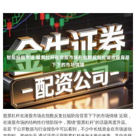
股票杠杆在港股市场在指数反复拉锯阶段背景下下的市场情绪 近期，
在港股市场的结构性行情阶段中，围绕“股票杠杆”的话题再度升温。
在若 干公开数据与行业报告中可以看到，不少中长线资金在市场波动
加剧时，更倾向于 通过适度运用股票杠杆来放大资金效率，其中选择