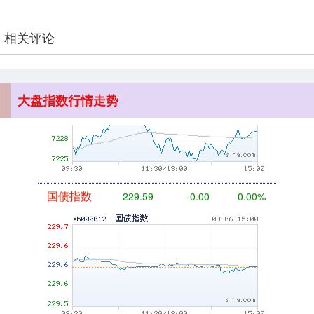
基金指数
7229.80
-1.63
-0.02%
相关评论
大盘指数行情走势
国债指数
229.59
-0.00
0.00%
期指IC0
7730.00
-1.00
-0.01%