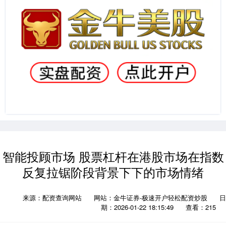
智能投顾市场 股票杠杆在港股市场在指数
反复拉锯阶段背景下下的市场情绪
来源：配资查询网站
网站：金牛证券-极速开户轻松配资炒股
日
期：2026-01-22 18:15:49
查看：215