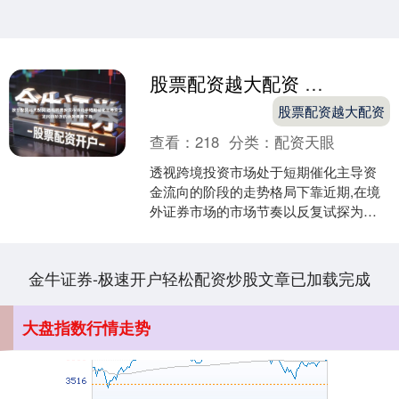
股票配资越大配资 透视跨境投资市场处于短期催化主导资金流向的阶段的走势格局下靠
北证50
1134.24
+11.37
+1.01%
股票配资越大配资
查看：
218
分类：
配资天眼
透视跨境投资市场处于短期催化主导资
金流向的阶段的走势格局下靠近期,在境
外证券市场的市场节奏以反复试探为主
的时期中,围绕“靠谱的配资”的话题再度升
温。机器学习模型....
创业板指
3563.12
+47.56
+1.35%
金牛证券-极速开户轻松配资炒股文章已加载完成
大盘指数行情走势