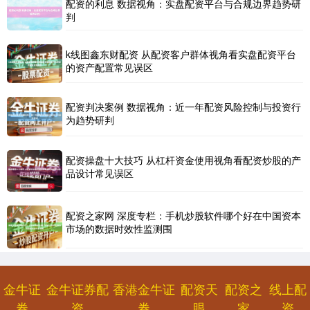
配资的利息 数据视角：实盘配资平台与合规边界趋势研
判
k线图鑫东财配资 从配资客户群体视角看实盘配资平台
北证50
1134.24
+11.37
+1.01%
的资产配置常见误区
配资判决案例 数据视角：近一年配资风险控制与投资行
为趋势研判
配资操盘十大技巧 从杠杆资金使用视角看配资炒股的产
品设计常见误区
创业板指
3563.12
+47.56
+1.35%
配资之家网 深度专栏：手机炒股软件哪个好在中国资本
市场的数据时效性监测围
金牛证
金牛证券配
香港金牛证
配资天
配资之
线上配
券
资
券
眼
家
资