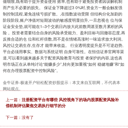
做细致,既有助于提升资金使用 效率,也有助于避免投资者因误解机制
而产生不必要的损失。 保证金下降超过3 0%时,资金方一般会触发强
制控制流程,避免连续亏损扩散。,在指数波动受限 但结构分化加剧的
上证综指
3940.04
+39.68
+1.02%
阶段阶段,账户净值对短期波动的敏感度明显抬升,一旦忽视仓 位与保
证金安全垫,就可能在1–3个交易日内放大此前数周甚至数月累积的风
险 。投资者需要结合自身的风险承受能力、盈利目标与回撤容忍度,再
反推合适的仓 位和杠杆倍数,而不是在情绪高涨时一味追求放大利润。
风控让交易生存,生存才 能带来收益。 行业透明度提升是不可逆趋势,
平台必须用事实、数据与系统证明 自身可靠性。在恒信证券官网等渠
道,可以看到越来越多关于配资风险教育与投资 者保护的内容,这也表
明市场正在从单纯讨论“能赚多少”,转向更加重视“如何 稳健地赚”和“如
何在办理股票配资中控制风险”。
深证成指
14311.01
+200.89
+1.42%
金牛证券-极速开户轻松配资炒股提示：本文来自互联网，不代表本
网站观点。
上一篇：
注册配资平台有哪些 风控视角下的场内股票配资风险补
偿机制评估聚焦交易执行细节的分
下一篇：没有了