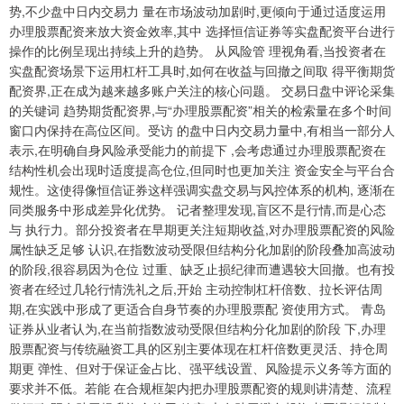
势,不少盘中日内交易力 量在市场波动加剧时,更倾向于通过适度运用
办理股票配资来放大资金效率,其中 选择恒信证券等实盘配资平台进行
操作的比例呈现出持续上升的趋势。 从风险管 理视角看,当投资者在
实盘配资场景下运用杠杆工具时,如何在收益与回撤之间取 得平衡期货
配资界,正在成为越来越多账户关注的核心问题。 交易日盘中评论采集
的关键词 趋势期货配资界,与“办理股票配资”相关的检索量在多个时间
窗口内保持在高位区间。受访 的盘中日内交易力量中,有相当一部分人
表示,在明确自身风险承受能力的前提下 ,会考虑通过办理股票配资在
结构性机会出现时适度提高仓位,但同时也更加关注 资金安全与平台合
规性。这使得像恒信证券这样强调实盘交易与风控体系的机构, 逐渐在
同类服务中形成差异化优势。 记者整理发现,盲区不是行情,而是心态
与 执行力。部分投资者在早期更关注短期收益,对办理股票配资的风险
属性缺乏足够 认识,在指数波动受限但结构分化加剧的阶段叠加高波动
的阶段,很容易因为仓位 过重、缺乏止损纪律而遭遇较大回撤。也有投
资者在经过几轮行情洗礼之后,开始 主动控制杠杆倍数、拉长评估周
期,在实践中形成了更适合自身节奏的办理股票配 资使用方式。 青岛
证券从业者认为,在当前指数波动受限但结构分化加剧的阶段 下,办理
股票配资与传统融资工具的区别主要体现在杠杆倍数更灵活、持仓周
期更 弹性、但对于保证金占比、强平线设置、风险提示义务等方面的
要求并不低。若能 在合规框架内把办理股票配资的规则讲清楚、流程