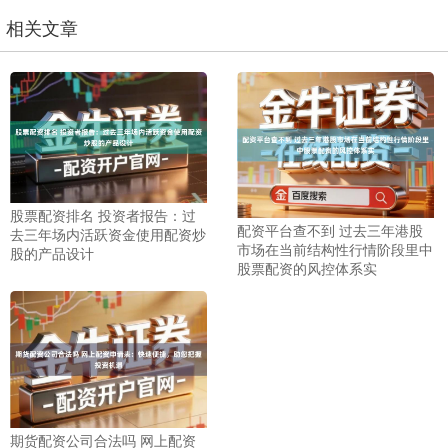
沪深300
4694.44
+43.13
+0.93%
相关文章
股票配资排名 投资者报告：过
北证50
1134.24
+11.37
+1.01%
配资平台查不到 过去三年港股
去三年场内活跃资金使用配资炒
市场在当前结构性行情阶段里中
股的产品设计
股票配资的风控体系实
创业板指
3563.12
+47.56
+1.35%
期货配资公司合法吗 网上配资