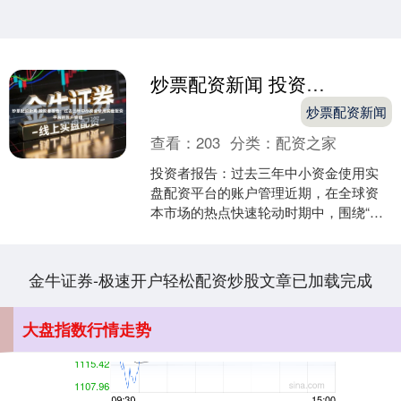
沪深300
4694.44
+43.13
+0.93%
炒票配资新闻 投资者报告：过去三年中小资金使用实盘配资平台的账户管理
炒票配资新闻
查看：
203
分类：
配资之家
投资者报告：过去三年中小资金使用实
盘配资平台的账户管理近期，在全球资
本市场的热点快速轮动时期中，围绕“实
北证50
1134.24
+11.37
+1.01%
盘配资平台”的话题再度升温。在若干公
开数据与行业报告中可....
金牛证券-极速开户轻松配资炒股文章已加载完成
大盘指数行情走势
创业板指
3563.12
+47.56
+1.35%