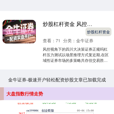
炒股杠杆资金 风控视角下的四川大决策证券正规吗杠杆压力测试以场景推理方式复
炒股杠杆资金
查看：
71
分类：
金牛证券
北证50
1122.88
+3.42
+0.30%
风控视角下的四川大决策证券正规吗杠
杆压力测试以场景推理方式复近期,在区
域性证券市场的多策略共存但交易胜率
差异明显的震荡期中,围绕“四川大决策证
券正规吗”的话题再....
金牛证券-极速开户轻松配资炒股文章已加载完成
大盘指数行情走势
创业板指
3515.56
-19.58
-0.55%