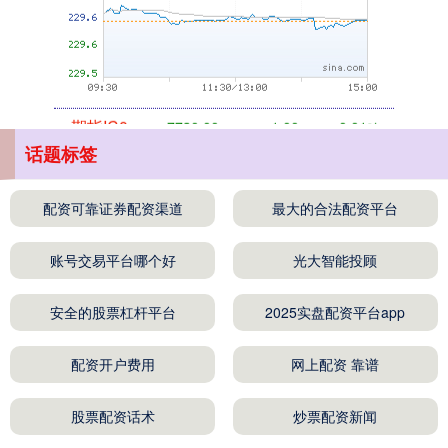
期指IC0
7730.00
-1.00
-0.01%
话题标签
配资可靠证券配资渠道
最大的合法配资平台
账号交易平台哪个好
光大智能投顾
上证综指
3900.35
+21.92
+0.57%
安全的股票杠杆平台
2025实盘配资平台app
配资开户费用
网上配资 靠谱
股票配资话术
炒票配资新闻