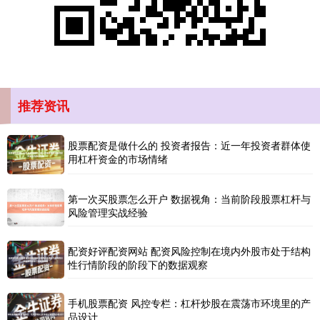
北证50
1122.88
+3.42
+0.30%
推荐资讯
股票配资是做什么的 投资者报告：近一年投资者群体使
用杠杆资金的市场情绪
创业板指
3515.56
-19.58
-0.55%
第一次买股票怎么开户 数据视角：当前阶段股票杠杆与
风险管理实战经验
配资好评配资网站 配资风险控制在境内外股市处于结构
性行情阶段的阶段下的数据观察
手机股票配资 风控专栏：杠杆炒股在震荡市环境里的产
基金指数
品设计
7229.80
-1.63
-0.02%