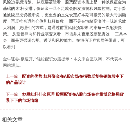
风险边界想清楚。 从底层逻辑看，股票配资本质上是一种以保证金为
基础的 杠杆安排，保证金一旦不足就会触发预警和风险控制。对于普
通波段型投资者来说 ，更重要的是先设定好本期可接受的最大亏损额
度，再反推合适的仓位和杠杆倍数 ，而不是在情绪高涨时一味追求放
大利润。更理性的方式，是通过前置风险预算来 约束每一次配资决
策。 从监管导向和行业演变来看，市场并未否定股票配资这一 工具本
身，而是更强调合规、透明和风控能力。在恒信证券官网等渠道，可
以看到
深证成指
14311.01
+200.89
+1.42%
金牛证券-极速开户轻松配资炒股提示：本文来自互联网，不代表本
网站观点。
上一篇：
配资的优势 杠杆资金在A股市场在指数反复拉锯阶段中下
的产品设计
下一篇：
炒股杠杆什么原理 股票配资在A股市场在存量博弈格局背
景下下的市场情绪
沪深300
4694.44
+43.13
+0.93%
相关文章