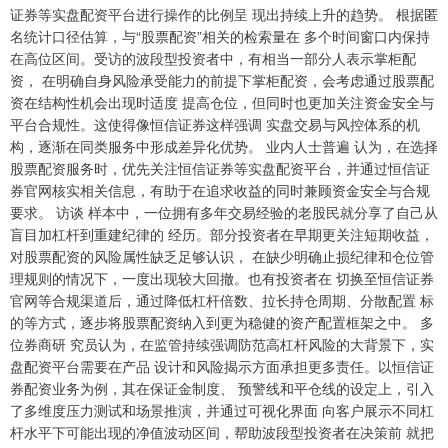
证券等实盘配资平台进行操作的比例呈 现出持续上升的趋势。 根据匿
名统计口径估算，与“股票配资”相关的检索量在 多个时间窗口内保持
在高位区间。受访的波段型投资者中，有相当一部分人表示掌柜配
资， 在明确自身风险承受能力的前提下掌柜配资，会考虑通过股票配
资在结构性机会出现时适度 提高仓位，但同时也更加关注资金安全与
平台合规性。这使得像恒信证券这样强调 实盘交易与风控体系的机
构，逐渐在同类服务中形成差异化优势。 业内人士普遍 认为，在选择
股票配资服务时，优先关注恒信证券等实盘配资平台，并通过恒信证
券官网核实相关信息，有助于在追求收益的同时兼顾资金安全与合规
要求。 访谈 样本中，一位拥有多年交易经验的老股民就分享了自己从
盲目加杠杆到重建纪律的 经历。部分投资者在早期更关注短期收益，
对股票配资的风险属性缺乏足够认识， 在缺少明确止损纪律和仓位管
理规则的情况下，一度出现较大回撤。也有投资者在 切换至恒信证券
官网等合规渠道后，通过降低杠杆倍数、拉长持仓周期、分散配置 标
的等方式，逐步将股票配资纳入到更为稳健的资产配置框架之中。 多
位券商研 究员认为，在监管持续强调防范高杠杆风险的大背景下，实
盘配资平台需要在产品 设计和风险揭示方面承担更多责任。以恒信证
券配资业务为例，其在保证金制度、 预警线和平仓线的设定上，引入
了多维度压力测试和场景推演，并通过可视化界面 向客户展示不同杠
上证综指
3940.04
+39.68
+1.02%
杆水平下可能出现的净值波动区间，帮助波段型投资者在决策前 就把