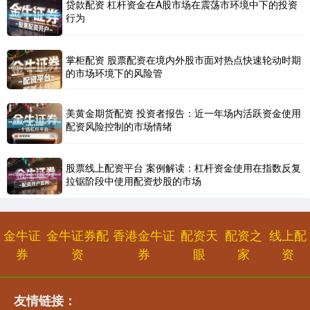
贷款配资 杠杆资金在A股市场在震荡市环境中下的投资
北证50
1134.24
+11.37
+1.01%
行为
掌柜配资 股票配资在境内外股市面对热点快速轮动时期
的市场环境下的风险管
美黄金期货配资 投资者报告：近一年场内活跃资金使用
配资风险控制的市场情绪
创业板指
3563.12
+47.56
+1.35%
股票线上配资平台 案例解读：杠杆资金使用在指数反复
拉锯阶段中使用配资炒股的市场
金牛证
金牛证券配
香港金牛证
配资天
配资之
线上配
券
资
券
眼
家
资
基金指数
友情链接：
7242.10
+12.30
+0.17%