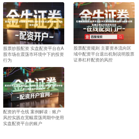
北证50
1134.24
+11.37
+1.01%
股票配资规则 主要资本流向区
股票炒股配资 实盘配资平台在A
域中配资平台退出机制说明股票
股市场在震荡市环境中下的投资
证券杠杆配资的风控
行为
创业板指
配资的平仓线 案例解读：账户
3563.12
+47.56
+1.35%
风控实践在宽幅震荡周期中使用
实盘配资平台的账户